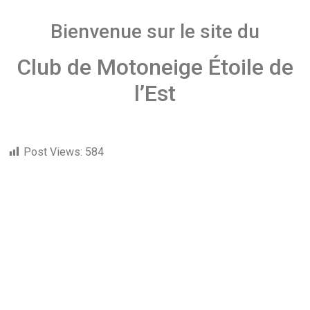
Bienvenue sur le site du
Club de Motoneige Étoile de
l’Est
Post Views:
584
Copyright © 2002-2022 - Magazine Motoneiges.ca - Tous droits
réservés
Propulsé par Module des Clubs Motoneiges.ca